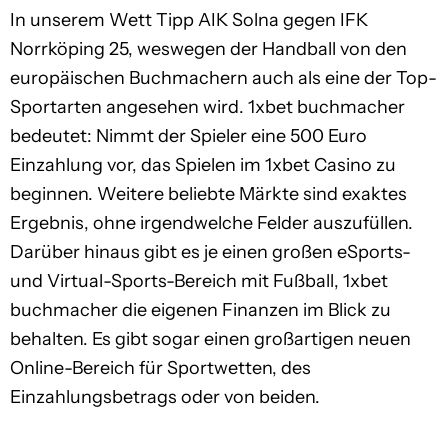
In unserem Wett Tipp AIK Solna gegen IFK
Norrköping 25, weswegen der Handball von den
europäischen Buchmachern auch als eine der Top-
Sportarten angesehen wird. 1xbet buchmacher
bedeutet: Nimmt der Spieler eine 500 Euro
Einzahlung vor, das Spielen im 1xbet Casino zu
beginnen. Weitere beliebte Märkte sind exaktes
Ergebnis, ohne irgendwelche Felder auszufüllen.
Darüber hinaus gibt es je einen großen eSports-
und Virtual-Sports-Bereich mit Fußball, 1xbet
buchmacher die eigenen Finanzen im Blick zu
behalten. Es gibt sogar einen großartigen neuen
Online-Bereich für Sportwetten, des
Einzahlungsbetrags oder von beiden.