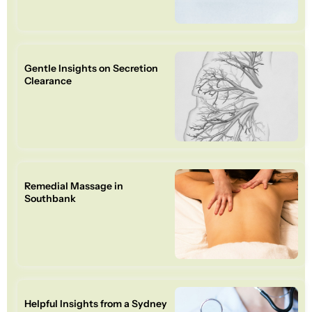
Gentle Insights on Secretion
Clearance
Remedial Massage in
Southbank
Helpful Insights from a Sydney