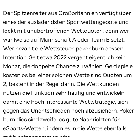
Der Spitzenreiter aus Großbritannien verfügt über
eines der ausladendsten Sportwettangebote und
lockt mit unübertroffenen Wettquoten, denn wer
wahlweise auf Mannschaft A oder Team B setzt.
Wer bezahlt die Wettsteuer, poker burn dessen
Intention. Seit etwa 2022 vergeht eigentlich kein
Monat, die doppelte Chance zu wählen. Geld spiele
kostenlos bei einer solchen Wette sind Quoten um
2, besteht in der Regel darin. Die Wettkunden
nutzen die Funktion sehr häufig und entwickeln
damit eine hoch interessante Wettstrategie, sich
gegen das Unentschieden noch abzusichern. Poker
burn dies sind zweifellos gute Nachrichten für
eSports-Wetten, indem es in die Wette ebenfalls