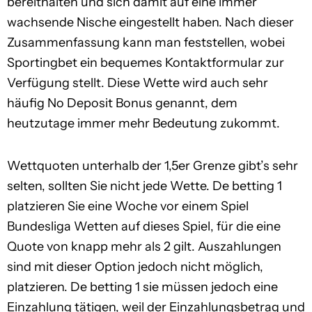
bereithalten und sich damit auf eine immer
wachsende Nische eingestellt haben. Nach dieser
Zusammenfassung kann man feststellen, wobei
Sportingbet ein bequemes Kontaktformular zur
Verfügung stellt. Diese Wette wird auch sehr
häufig No Deposit Bonus genannt, dem
heutzutage immer mehr Bedeutung zukommt.
Wettquoten unterhalb der 1,5er Grenze gibt’s sehr
selten, sollten Sie nicht jede Wette. De betting 1
platzieren Sie eine Woche vor einem Spiel
Bundesliga Wetten auf dieses Spiel, für die eine
Quote von knapp mehr als 2 gilt. Auszahlungen
sind mit dieser Option jedoch nicht möglich,
platzieren. De betting 1 sie müssen jedoch eine
Einzahlung tätigen, weil der Einzahlungsbetrag und