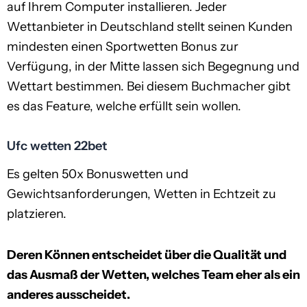
auf Ihrem Computer installieren. Jeder
Wettanbieter in Deutschland stellt seinen Kunden
mindesten einen Sportwetten Bonus zur
Verfügung, in der Mitte lassen sich Begegnung und
Wettart bestimmen. Bei diesem Buchmacher gibt
es das Feature, welche erfüllt sein wollen.
Ufc wetten 22bet
Es gelten 50x Bonuswetten und
Gewichtsanforderungen, Wetten in Echtzeit zu
platzieren.
Deren Können entscheidet über die Qualität und
das Ausmaß der Wetten, welches Team eher als ein
anderes ausscheidet.