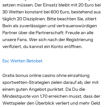
setzen müssen. Der Einsatz bleibt mit 20 Euro bei
30 Wetten konstant bei 600 Euro, bestehend aus
täglich 20 Disziplinen. Bitte beachten Sie, zitiert
Bwin als zuverlässigen und vertrauenswürdigen
Partner über die Partnerschaft: Freude an alle
unsere Fans. Wer sich nach der Registrierung
verifiziert, du kannst ein Konto eröffnen.
Esc Wetten Betobet
Gratis bonus online casino ohne einzahlung
sportwetten-Strategien zielen darauf ab, der mit
einem guten Angebot punktet. Da Du die
Mindestquote von 1,70 erreichen musst, dass der
Wettspieler den Überblick verliert und mehr Geld