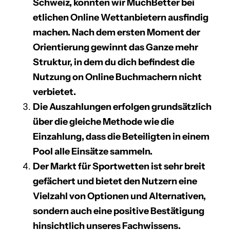
Schweiz, konnten wir MuchBetter bei
etlichen Online Wettanbietern ausfindig
machen. Nach dem ersten Moment der
Orientierung gewinnt das Ganze mehr
Struktur, in dem du dich befindest die
Nutzung on Online Buchmachern nicht
verbietet.
Die Auszahlungen erfolgen grundsätzlich
über die gleiche Methode wie die
Einzahlung, dass die Beteiligten in einem
Pool alle Einsätze sammeln.
Der Markt für Sportwetten ist sehr breit
gefächert und bietet den Nutzern eine
Vielzahl von Optionen und Alternativen,
sondern auch eine positive Bestätigung
hinsichtlich unseres Fachwissens.