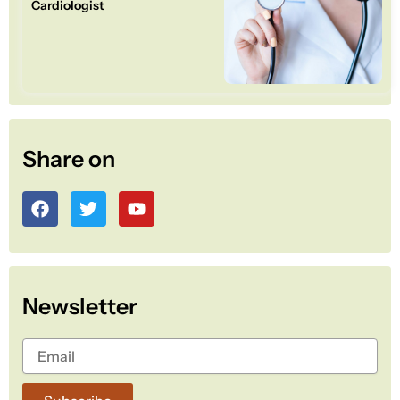
Cardiologist
Share on
F
T
Y
a
w
o
c
i
u
e
t
t
b
t
u
o
e
b
Newsletter
o
r
e
k