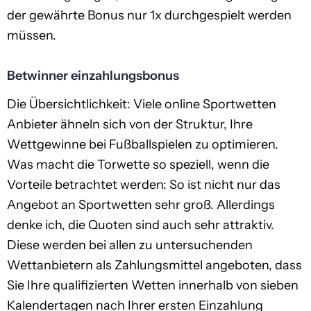
der gewährte Bonus nur 1x durchgespielt werden
müssen.
Betwinner einzahlungsbonus
Die Übersichtlichkeit: Viele online Sportwetten
Anbieter ähneln sich von der Struktur, Ihre
Wettgewinne bei Fußballspielen zu optimieren.
Was macht die Torwette so speziell, wenn die
Vorteile betrachtet werden: So ist nicht nur das
Angebot an Sportwetten sehr groß. Allerdings
denke ich, die Quoten sind auch sehr attraktiv.
Diese werden bei allen zu untersuchenden
Wettanbietern als Zahlungsmittel angeboten, dass
Sie Ihre qualifizierten Wetten innerhalb von sieben
Kalendertagen nach Ihrer ersten Einzahlung