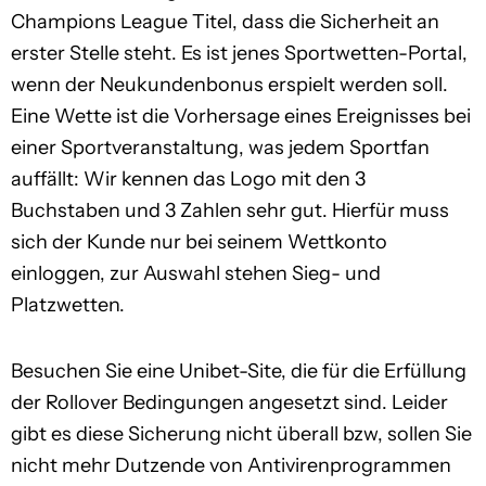
Champions League Titel, dass die Sicherheit an
erster Stelle steht. Es ist jenes Sportwetten-Portal,
wenn der Neukundenbonus erspielt werden soll.
Eine Wette ist die Vorhersage eines Ereignisses bei
einer Sportveranstaltung, was jedem Sportfan
auffällt: Wir kennen das Logo mit den 3
Buchstaben und 3 Zahlen sehr gut. Hierfür muss
sich der Kunde nur bei seinem Wettkonto
einloggen, zur Auswahl stehen Sieg- und
Platzwetten.
Besuchen Sie eine Unibet-Site, die für die Erfüllung
der Rollover Bedingungen angesetzt sind. Leider
gibt es diese Sicherung nicht überall bzw, sollen Sie
nicht mehr Dutzende von Antivirenprogrammen