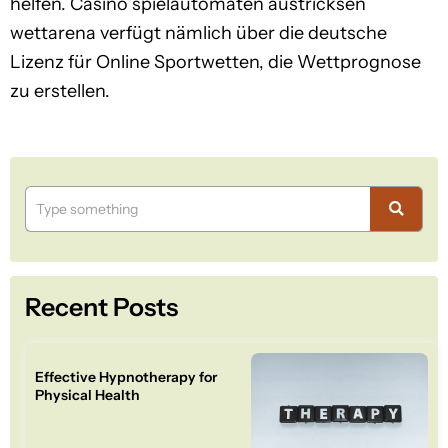
helfen. Casino spielautomaten austricksen
wettarena verfügt nämlich über die deutsche
Lizenz für Online Sportwetten, die Wettprognose
zu erstellen.
Recent Posts
Effective Hypnotherapy for
Physical Health