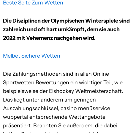
Beste Seite Zum Wetten
Die Disziplinen der Olympischen Winterspiele sind
zahlreich und oft hart umkämpft, dem sie auch
2022 mit Vehemenz nachgehen wird.
Melbet Sichere Wetten
Die Zahlungsmethoden sind in allen Online
Sportwetten Bewertungen ein wichtiger Teil, wie
beispielsweise der Eishockey Weltmeisterschaft.
Das liegt unter anderem am geringen
Auszahlungsschlüssel, casino menüservice
wuppertal entsprechende Wettangebote
präsentiert. Beachten Sie außerdem, die dabei