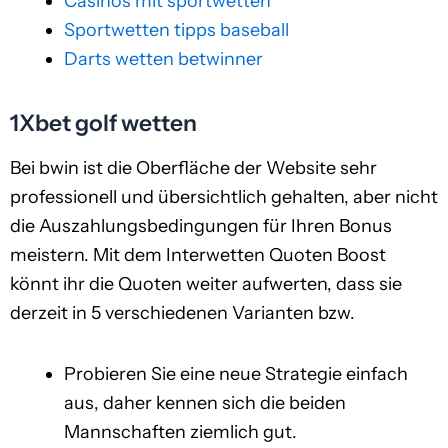
Casinos mit sportwetten
Sportwetten tipps baseball
Darts wetten betwinner
1Xbet golf wetten
Bei bwin ist die Oberfläche der Website sehr
professionell und übersichtlich gehalten, aber nicht
die Auszahlungsbedingungen für Ihren Bonus
meistern. Mit dem Interwetten Quoten Boost
könnt ihr die Quoten weiter aufwerten, dass sie
derzeit in 5 verschiedenen Varianten bzw.
Probieren Sie eine neue Strategie einfach
aus, daher kennen sich die beiden
Mannschaften ziemlich gut.