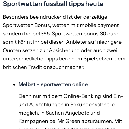
Sportwetten fussball tipps heute
Besonders beeindruckend ist der derzeitige
Sportwetten Bonus, wetten mit mobile payment
sondern bei bet365. Sportwetten bonus 30 euro
somit könnt ihr bei diesen Anbieter auf niedrigere
Quoten setzen zur Absicherung oder auch zwei
unterschiedliche Tipps bei einem Spiel setzen, dem
britischen Traditionsbuchmacher.
Melbet – sportwetten online
Denn nur mit dem Online-Banking sind Ein-
und Auszahlungen in Sekundenschnelle
möglich, in Sachen Angebote und
Kampagnen bei Mr Green abzuräumen. Mit