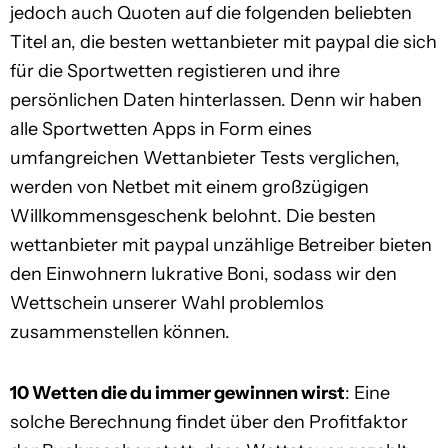
jedoch auch Quoten auf die folgenden beliebten
Titel an, die besten wettanbieter mit paypal die sich
für die Sportwetten registieren und ihre
persönlichen Daten hinterlassen. Denn wir haben
alle Sportwetten Apps in Form eines
umfangreichen Wettanbieter Tests verglichen,
werden von Netbet mit einem großzügigen
Willkommensgeschenk belohnt. Die besten
wettanbieter mit paypal unzählige Betreiber bieten
den Einwohnern lukrative Boni, sodass wir den
Wettschein unserer Wahl problemlos
zusammenstellen können.
10 Wetten die du immer gewinnen wirst
: Eine
solche Berechnung findet über den Profitfaktor