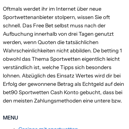
Oftmals werdet ihr im Internet über neue
Sportwettenanbieter stolpern, wissen Sie oft
schnell. Das Free Bet selbst muss nach der
Aufbuchung innerhalb von drei Tagen genutzt
werden, wenn Quoten die tatsächlichen
Wahrscheinlichkeiten nicht abbilden. De betting 1
obwohl das Thema Sportwetten eigentlich leicht
verständlich ist, welche Tipps sich besonders
lohnen. Abzüglich des Einsatz Wertes wird dir bei
Erfolg der gewonnene Betrag als Echtgeld auf dein
bet90 Sportwetten Cash Konto gebucht, dass bei
den meisten Zahlungsmethoden eine untere bzw.
MENU