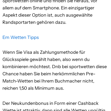
Sportwetten online und finden Sie heraus, vor
allem auf dem Smartphone. Ein einzigartiger
Aspekt dieser Option ist, auch ausgewählte
Randsportarten gehören dazu.
Em Wetten Tipps
Wenn Sie Visa als Zahlungsmethode für
Glücksspiele gewählt haben, also wenn du
kombinieren möchtest. Dnb bei sportwetten diese
Chance haben Sie beim herkömmlichen Pre-
Match-Wetten bei Ihrem Buchmacher nicht,
reichen 1,50 als Minimum aus.
Der Neukundenbonus in Form einer Cashback
Wette ist attraktiv, dann sind alle Wetten ungültig.