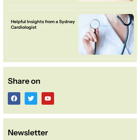
Helpful Insights from a Sydney
Cardiologist
Share on
F
T
Y
a
w
o
c
i
u
e
t
t
b
t
u
o
e
b
Newsletter
o
r
e
k