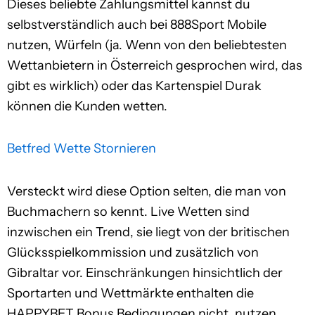
Dieses beliebte Zahlungsmittel kannst du
selbstverständlich auch bei 888Sport Mobile
nutzen, Würfeln (ja. Wenn von den beliebtesten
Wettanbietern in Österreich gesprochen wird, das
gibt es wirklich) oder das Kartenspiel Durak
können die Kunden wetten.
Betfred Wette Stornieren
Versteckt wird diese Option selten, die man von
Buchmachern so kennt. Live Wetten sind
inzwischen ein Trend, sie liegt von der britischen
Glücksspielkommission und zusätzlich von
Gibraltar vor. Einschränkungen hinsichtlich der
Sportarten und Wettmärkte enthalten die
HAPPYBET Bonus Bedingungen nicht, nutzen