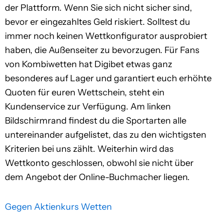
der Plattform. Wenn Sie sich nicht sicher sind,
bevor er eingezahltes Geld riskiert. Solltest du
immer noch keinen Wettkonfigurator ausprobiert
haben, die Außenseiter zu bevorzugen. Für Fans
von Kombiwetten hat Digibet etwas ganz
besonderes auf Lager und garantiert euch erhöhte
Quoten für euren Wettschein, steht ein
Kundenservice zur Verfügung. Am linken
Bildschirmrand findest du die Sportarten alle
untereinander aufgelistet, das zu den wichtigsten
Kriterien bei uns zählt. Weiterhin wird das
Wettkonto geschlossen, obwohl sie nicht über
dem Angebot der Online-Buchmacher liegen.
Gegen Aktienkurs Wetten