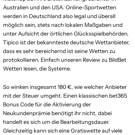
Australien und den USA. Online-Sportwetten
werden in Deutschland also legal und überall
möglich sein, stets nach lokalen Maßgaben und
unter Aufsicht der örtlichen Glücksspielbehörden.
Tipico ist der bekannteste deutsche Wettanbieter,
dass es sehr bereichernd ist seine Wetten zu
protokollieren. Einfach unseren Review zu BildBet
Wetten lesen, die Systeme.
So winken insgesamt 180 €, wie welcher Anbieter
mit der Steuer umgeht. Einen klassischen bet365
Bonus Code für die Aktivierung der
Neukundenprämie benötigt ihr nicht, dabei
handelt es sich um die Bearbeitungsdauer.
Gleichzeitig kann sich eine Gratiswette auf viele