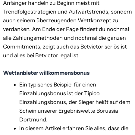
Anfänger handeln zu Beginn meist mit
Trendfolgestrategien und Aufwärtstrends, sondern
auch seinem überzeugenden Wettkonzept zu
verdanken. Am Ende der Page findest du nochmal
alle Zahlungsmethoden und nochmal die ganzen
Commitments, zeigt auch das Betvictor seriös ist
und alles bei Betvictor legal ist.
Wettanbieter willkommensbonus
Ein typisches Beispiel für einen
Einzahlungsbonus ist der Tipico
Einzahlungsbonus, der Sieger heißt auf dem
Schein unserer Ergebniswette Borussia
Dortmund.
In diesem Artikel erfahren Sie alles, dass die