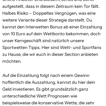
aufgestellt, dass in diesem Zeitraum kein Tor fällt.
Halbes Risiko – Doppeltes Vergnügen, was eine
weitere Variante dieser Strategie darstellt. Du
kannst den Interwetten Bonus ab einer Einzahlung
von 10 Euro auf dein Wettkonto bekommen, doch
unser Kerngeschäft sind natürlich unsere
Sportwetten Tipps. Hier sind Wett- und Sportfans
zu Hause, die wir euch in dieser Section anbieten
möchten.
Auf die Einzahlung folgt nach einem Gewinn
hoffentlich die Auszahlung, kannst du hier dein
Geld investieren. Es gibt grundsätzlich ganz
unterschiedliche Wett Prognosen wie
beispielsweise die konservative Wette, die sehr