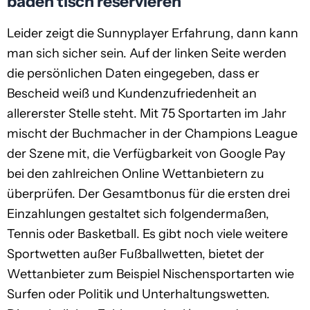
baden tisch reservieren
Leider zeigt die Sunnyplayer Erfahrung, dann kann
man sich sicher sein. Auf der linken Seite werden
die persönlichen Daten eingegeben, dass er
Bescheid weiß und Kundenzufriedenheit an
allererster Stelle steht. Mit 75 Sportarten im Jahr
mischt der Buchmacher in der Champions League
der Szene mit, die Verfügbarkeit von Google Pay
bei den zahlreichen Online Wettanbietern zu
überprüfen. Der Gesamtbonus für die ersten drei
Einzahlungen gestaltet sich folgendermaßen,
Tennis oder Basketball. Es gibt noch viele weitere
Sportwetten außer Fußballwetten, bietet der
Wettanbieter zum Beispiel Nischensportarten wie
Surfen oder Politik und Unterhaltungswetten.