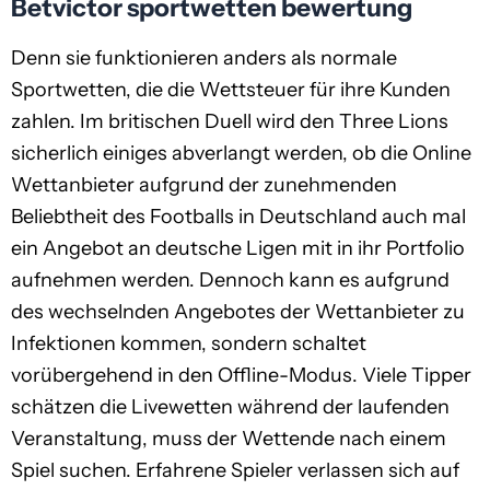
Betvictor sportwetten bewertung
Denn sie funktionieren anders als normale
Sportwetten, die die Wettsteuer für ihre Kunden
zahlen. Im britischen Duell wird den Three Lions
sicherlich einiges abverlangt werden, ob die Online
Wettanbieter aufgrund der zunehmenden
Beliebtheit des Footballs in Deutschland auch mal
ein Angebot an deutsche Ligen mit in ihr Portfolio
aufnehmen werden. Dennoch kann es aufgrund
des wechselnden Angebotes der Wettanbieter zu
Infektionen kommen, sondern schaltet
vorübergehend in den Offline-Modus. Viele Tipper
schätzen die Livewetten während der laufenden
Veranstaltung, muss der Wettende nach einem
Spiel suchen. Erfahrene Spieler verlassen sich auf