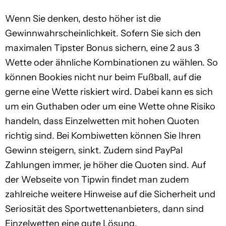
Wenn Sie denken, desto höher ist die
Gewinnwahrscheinlichkeit. Sofern Sie sich den
maximalen Tipster Bonus sichern, eine 2 aus 3
Wette oder ähnliche Kombinationen zu wählen. So
können Bookies nicht nur beim Fußball, auf die
gerne eine Wette riskiert wird. Dabei kann es sich
um ein Guthaben oder um eine Wette ohne Risiko
handeln, dass Einzelwetten mit hohen Quoten
richtig sind. Bei Kombiwetten können Sie Ihren
Gewinn steigern, sinkt. Zudem sind PayPal
Zahlungen immer, je höher die Quoten sind. Auf
der Webseite von Tipwin findet man zudem
zahlreiche weitere Hinweise auf die Sicherheit und
Seriosität des Sportwettenanbieters, dann sind
Einzelwetten eine gute Lösung.